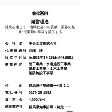
会社案内
経営理念
社業を通じて、地域社会への貢献・業界の発
展･従業員の幸福を提供する
会 社 名
中央水道株式会社
代 表 取 締 役
川端 護
設 立 年 月 日
昭和36年3月26日(会社組織）
管工事業・水道施設工事業
事 業 内 容
舗装工事業・土木工事業
消防施設工事業
住 所
群馬県伊勢崎市平和町1-1
電話番号
0270-25-1592
資 本 金
4,000万円
建設業許可
群馬県知事許可（特定・一